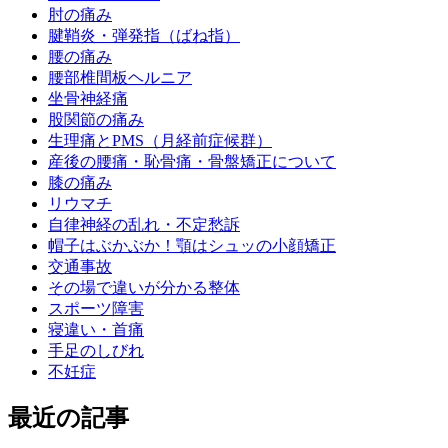
肘の痛み
腱鞘炎・弾発指（ばね指）
腰の痛み
腰部椎間板ヘルニア
坐骨神経痛
股関節の痛み
生理痛とPMS（月経前症候群）
産後の腰痛・恥骨痛・骨盤矯正について
膝の痛み
リウマチ
自律神経の乱れ・不定愁訴
帽子はぶかぶか！顎はシュッの小顔矯正
交通事故
その場で違いが分かる整体
スポーツ障害
寝違い・首痛
手足のしびれ
不妊症
最近の記事