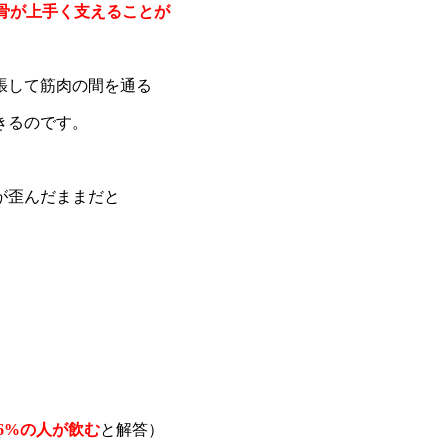
背骨が上手く支えることが
張して筋肉の間を通る
きるのです。
が歪んだままだと
8.6%の人が飲む
と解答）