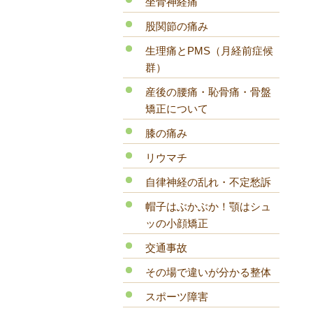
坐骨神経痛
股関節の痛み
生理痛とPMS（月経前症候
群）
産後の腰痛・恥骨痛・骨盤
矯正について
膝の痛み
リウマチ
自律神経の乱れ・不定愁訴
帽子はぶかぶか！顎はシュ
ッの小顔矯正
交通事故
その場で違いが分かる整体
スポーツ障害