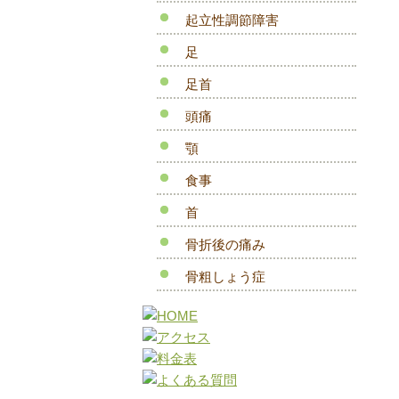
起立性調節障害
足
足首
頭痛
顎
食事
首
骨折後の痛み
骨粗しょう症