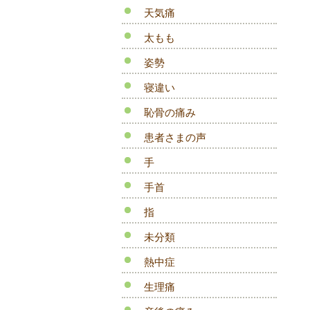
天気痛
太もも
姿勢
寝違い
恥骨の痛み
患者さまの声
手
手首
指
未分類
熱中症
生理痛