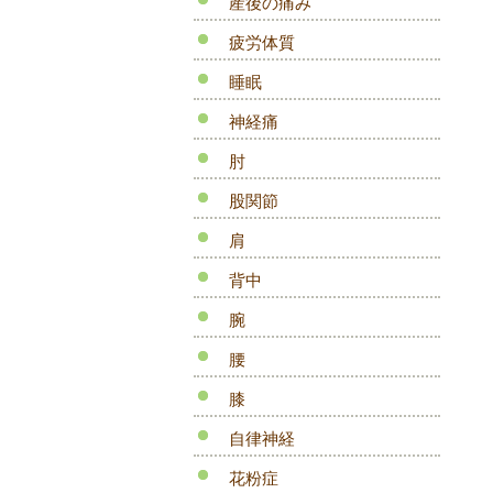
産後の痛み
疲労体質
睡眠
神経痛
肘
股関節
肩
背中
腕
腰
膝
自律神経
花粉症