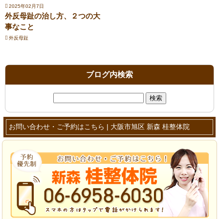
2025年02月7日
外反母趾の治し方、２つの大
事なこと
外反母趾
ブログ内検索
検
索:
お問い合わせ・ご予約はこちら | 大阪市旭区 新森 桂整体院