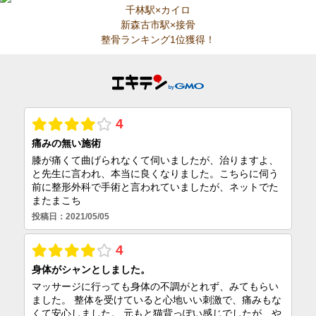
千林駅×カイロ
新森古市駅×接骨
整骨ランキング1位獲得！