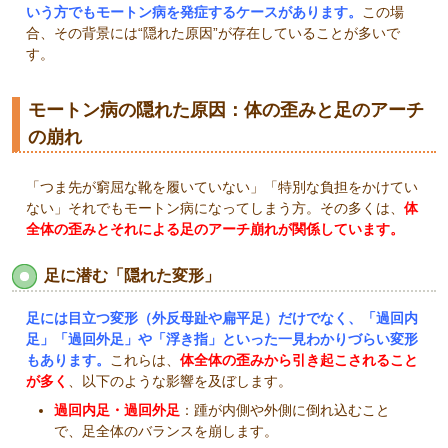
いう方でもモートン病を発症するケースがあります。
この場
合、その背景には
“
隠れた原因
”
が存在していることが多いで
す。
モートン病の隠れた原因：体の歪みと足のアーチ
の崩れ
「つま先が窮屈な靴を履いていない」「特別な負担をかけてい
ない」それでもモートン病になってしまう方。その多くは、
体
全体の歪みとそれによる足のアーチ崩れが関係しています。
足に潜む「隠れた変形」
足には目立つ変形（外反母趾や扁平足）だけでなく、「過回内
足」「過回外足」や「浮き指」といった一見わかりづらい変形
もあります。
これらは、
体全体の歪みから引き起こされること
が多く
、以下のような影響を及ぼします。
過回内足・過回外足
：踵が内側や外側に倒れ込むこと
で、足全体のバランスを崩します。