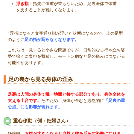
浮き指
：指先に体重が乗らないため、足裏全体で体重
を支えることが難しくなります。
↑浮指になると文字通り指が浮いた状態になるので、上の足型
のように
足の指が写らなくなります。
これらは一見すると小さな問題ですが、日常的な歩行や立ち姿
勢で徐々に負担を蓄積し、モートン病など足の痛みにつながる
可能性があります。
足の裏から見る身体の歪み
足裏は人間の身体で唯一地面と接する部分であり、身体全体を
支える土台です。
そのため、身体が歪むと必然的に
「足裏の重
心点」にも影響が現れます。
重心移動（例：妊婦さん）
妊娠中、
お腹が大きくなると自然と腰を反らす姿勢になりま