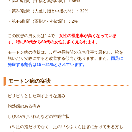
・第
3-4
趾間（中指と薬指の間）：
66%
・第
2-3
趾間（人差し指と中指の間）：
32%
・第
4-5
趾間（薬指と小指の間）：
2%
この疾患の男女比は
1:4
で、
女性の罹患率が高くなっていま
す。特に
50
代から
60
代の女性に多く見られます。
モートン病の症状は、歩行や長時間の立ち仕事で悪化し、靴を
脱いだり安静にすると改善する傾向があります。また、
両足に
発症する割合は
15
～
21%
とされています。
モートン病の症状
ピリピリとした刺すような痛み
灼熱感のある痛み
しびれやけいれんなどの神経症状
（※足の指だけでなく、足の甲やふくらはぎにかけて出る方も