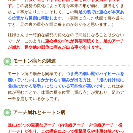
す。
この姿勢の変化によって背骨本来の形が崩れ、腰痛を引き
起こす事があります。そして、この時
足の裏では重心が本来あ
る位置から踵側に移動します。
（実際に立った状態で腰を反ら
すと、足の裏の重心が踵に移るのが分かると思います。）
妊婦さんは一時的な姿勢の変化なので問題になることは少ない
ですが、このように
重心点のずれが長期間続くと、足のアーチ
が崩れ、踵や他の部位に痛みが出る事があります。
モートン病との関連
モートン病の場合も同様です。
つま先の細い靴やハイヒールを
履いていないにもかかわらず痛みが出る方は、「指の付け根に
負担のかかる姿勢」になっている可能性が高いです。
これは身
体が歪むことで、体重の乗る位置（重心点）が変わり、足のア
ーチを崩しているからです。
アーチ崩れとモートン病
足には
3
つの重要なアーチ（内側縦アーチ・外側縦アーチ・横
アーチ）があり、この構造によって衝撃吸収や体重分散といっ