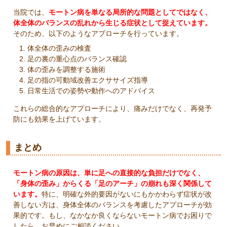
当院では、
モートン病を単なる局所的な問題としてではなく、
体全体のバランスの乱れから生じる症状として捉えています。
そのため、以下のようなアプローチを行っています。
体全体の歪みの検査
足の裏の重心点のバランス確認
体の歪みを調整する施術
足の指の可動域改善エクササイズ指導
日常生活での姿勢や動作へのアドバイス
これらの総合的なアプローチにより、痛みだけでなく、再発予
防にも効果を上げています。
まとめ
モートン病の原因は、単に足への直接的な負担だけでなく、
「身体の歪み」からくる「足のアーチ」の崩れも深く関係して
います。
特に、明確な外的要因がないにもかかわらず症状が改
善しない方は、身体全体のバランスを考慮したアプローチが効
果的です。もし、なかなか良くならないモートン病でお困りで
したら、お早めにご相談ください。