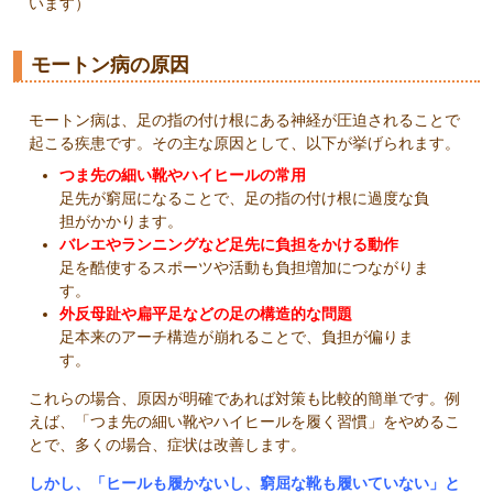
います）
モートン病の原因
モートン病は、足の指の付け根にある神経が圧迫されることで
起こる疾患です。その主な原因として、以下が挙げられます。
つま先の細い靴やハイヒールの常用
足先が窮屈になることで、足の指の付け根に過度な負
担がかかります。
バレエやランニングなど足先に負担をかける動作
足を酷使するスポーツや活動も負担増加につながりま
す。
外反母趾や扁平足などの足の構造的な問題
足本来のアーチ構造が崩れることで、負担が偏りま
す。
これらの場合、原因が明確であれば対策も比較的簡単です。例
えば、「つま先の細い靴やハイヒールを履く習慣」をやめるこ
とで、多くの場合、症状は改善します。
しかし、「ヒールも履かないし、窮屈な靴も履いていない」と