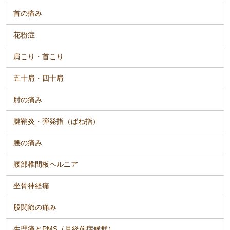
首の痛み
花粉症
肩こり・首こり
五十肩・四十肩
肘の痛み
腱鞘炎・弾発指（ばね指）
腰の痛み
腰部椎間板ヘルニア
坐骨神経痛
股関節の痛み
生理痛とPMS（月経前症候群）