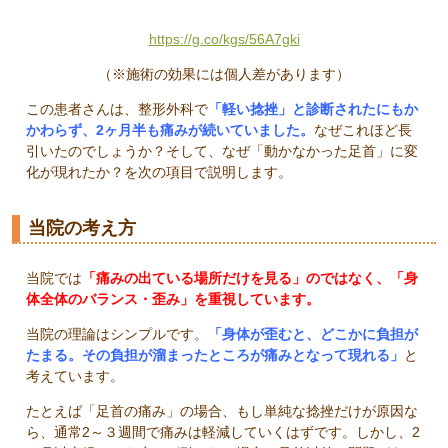
https://g.co/kgs/56A7gki
（※施術の効果には個人差があります）
この患者さんは、整形外科で
「軽い捻挫」と診断されたにもか
かわらず、2ヶ月半も痛みが続いていました。
なぜこれほど長
引いたのでしょうか？そして、なぜ「動かなかった足首」に変
化が現れたか？を次の項目で説明します。
当院の考え方
当院では
「痛みの出ている場所だけを見る」のではなく、「身
体全体のバランス・歪み」を重視しています。
当院の理論はシンプルです。
「身体が歪むと、どこかに負担が
たまる。その負担が溜まったところが痛みとなって現れる」
と
考えています。
たとえば「足首の痛み」の場合、もし単純な捻挫だけが原因な
ら、通常2～３週間で痛みは軽減していくはずです。しかし、2