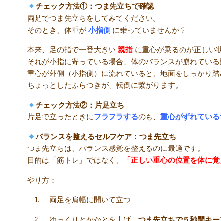
チェック方法①：つま先立ちで確認
両足でつま先立ちをしてみてください。
そのとき、体重が
小指側
に乗っていませんか？
本来、足の指で一番大きい
親指
に重心が乗るのが正しい
それが小指に寄っている場合、体のバランスが崩れている
重心が外側（小指側）に流れていると、地面をしっかり踏
ちょっとしたふらつきが、転倒に繋がります。
チェック方法②：片足立ち
片足で立ったときに
フラフラする
のも、
重心がずれている
バランスを整えるセルフケア：つま先立ち
つま先立ちは、バランス感覚を整えるのに最適です。
目的は「筋トレ」ではなく、
「正しい重心の位置を体に覚
やり方：
両足を肩幅に開いて立つ
ゆっくりとかかとを上げ、
つま先立ちで５秒間キー