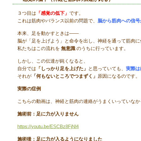
３つ目は
「感覚の低下」
です。
これは筋肉やバランス以前の問題で、
脳から筋肉への信号
本来、足を動かすときは――
脳が「足を上げよう」と命令を出し、神経を通って筋肉に
私たちはこの流れを
無意識
のうちに行っています。
しかし、この伝達が鈍くなると、
自分では
「しっかり足を上げた」
と思っていても、
実際は
それが
「何もないところでつまずく」
原因になるのです。
実際の症例
こちらの動画は、神経と筋肉の連絡がうまくいっていなか
施術前：足に力が入りません
https://youtu.be/ESCBz8FjNl4
施術後：足に力が入るようになりました