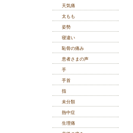
天気痛
太もも
姿勢
寝違い
恥骨の痛み
患者さまの声
手
手首
指
未分類
熱中症
生理痛