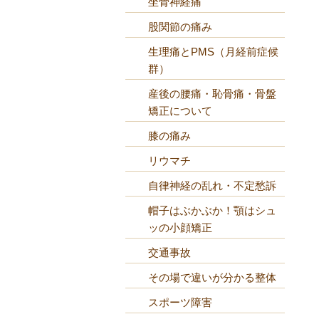
坐骨神経痛
股関節の痛み
生理痛とPMS（月経前症候
群）
産後の腰痛・恥骨痛・骨盤
矯正について
膝の痛み
リウマチ
自律神経の乱れ・不定愁訴
帽子はぶかぶか！顎はシュ
ッの小顔矯正
交通事故
その場で違いが分かる整体
スポーツ障害