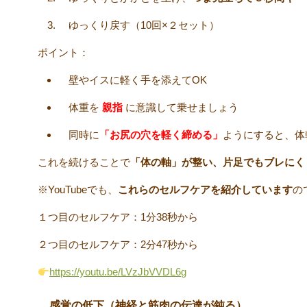
ゆっくり戻す（10回×２セット）
ポイント：
壁やイスに軽く手を添えてOK
体重を
親指
に意識して乗せましょう
同時に
「お尻の穴を軽く締める」
ようにすると、体
これを続けることで
「体の軸」が整い、片足でもブレにく
※YouTubeでも、
これらのセルフケアを紹介しています
の
１つ目のセルフケア：1分38秒から
２つ目のセルフケア：2分47秒から
https://youtu.be/LVzJbVVDL6g
感覚の低下（神経と筋肉の伝達が鈍る）