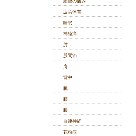
産後の痛み
疲労体質
睡眠
神経痛
肘
股関節
肩
背中
腕
腰
膝
自律神経
花粉症