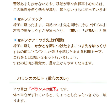
普段あまり歩かない方や、移動が車や自転車中心の方は、
この筋肉を使う機会が減り、知らないうちに弱っていきま
セルフチェック
椅子に座ったまま、両足のつま先を同時に持ち上げてみま
左右で動かしやすさが違ったり、
「重い」「だるい」
と感
セルフケア：つま先上げ運動
椅子に座り、
かかとを床につけたまま、つま先をゆっくり
すねの前に“ピン”とした張りを感じたまま５秒間キープ。
これを１日10回×２セット行いましょう。
すねの筋肉が目覚め、足が上がりやすくなります。
バランスの低下（重心のズレ）
２つ目は
「バランスの低下」
です。
体の重心がずれていると、ちょっとしたふらつきでも、踏
ります。