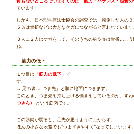
何もないところでつまずくのは「筋力・バランス・感覚の
ています。
しかも、日本理学療法士協会の調査では、転倒した人の３
５％は骨折などの大きなケガにつながると言われています
３人に２人はケガをして、そのうちの約５％は骨折…こう
ね。
筋力の低下
１つ目は
「筋力の低下」
で
す。 歩くとき、
→ 足の裏 → つま先」と順に地面につきます。
このとき、つま先を持ち上げる働きをしているのが、すね
つきん）
という筋肉です。
この筋肉が弱ると、足先が思うように上がらず、
ほんの小さな段差でも“つまずきやすく”なってしまいます