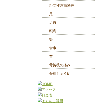
起立性調節障害
足
足首
頭痛
顎
食事
首
骨折後の痛み
骨粗しょう症