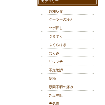
カテゴリー
お知らせ
クーラーの冷え
ツボ押し
つまずく
ふくらはぎ
むくみ
リウマチ
不定愁訴
便秘
原因不明の痛み
外反母趾
天気痛