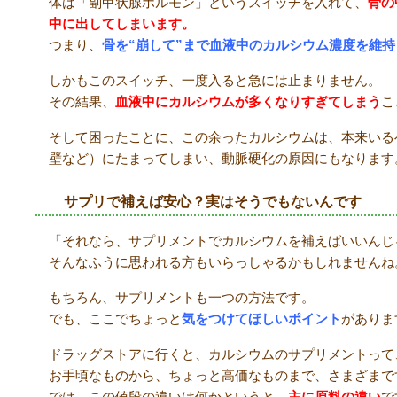
体は「副甲状腺ホルモン」というスイッチを入れて、
骨の
中に出してしまいます。
つまり、
骨を
“
崩して
”
まで血液中のカルシウム濃度を維持
しかもこのスイッチ、一度入ると急には止まりません。
その結果、
血液中にカルシウムが多くなりすぎてしまう
こ
そして困ったことに、この余ったカルシウムは、本来いる
壁など）にたまってしまい、動脈硬化の原因にもなります
サプリで補えば安心？実はそうでもないんです
「それなら、サプリメントでカルシウムを補えばいいんじ
そんなふうに思われる方もいらっしゃるかもしれませんね
もちろん、サプリメントも一つの方法です。
でも、ここでちょっと
気をつけてほしいポイント
がありま
ドラッグストアに行くと、カルシウムのサプリメントって
お手頃なものから、ちょっと高価なものまで、さまざまで
では、この値段の違いは何かというと、
主に原料の違い
で