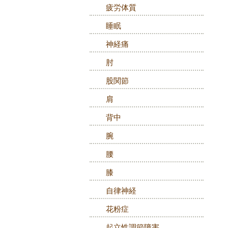
疲労体質
睡眠
神経痛
肘
股関節
肩
背中
腕
腰
膝
自律神経
花粉症
起立性調節障害