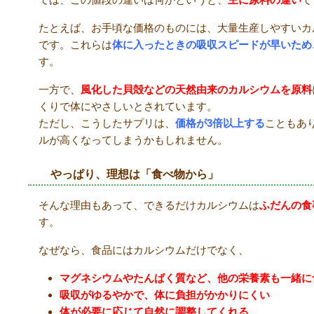
たとえば、お手頃な価格のものには、大量生産しやすいカ
です。これらは
体に入ったときの吸収スピードが早いため
す。
一方で、
風化した貝殻などの天然由来のカルシウムを原料
くりで体にやさしいとされています。
ただし、こうしたサプリは、
価格が
3
倍以上する
こともあ
ルが高くなってしまうかもしれません。
やっぱり、理想は「食べ物から」
そんな理由もあって、できるだけカルシウムは
ふだんの食
す。
なぜなら、食品にはカルシウムだけでなく、
マグネシウムやたんぱく質など、他の栄養素も一緒に
吸収がゆるやかで、体に負担がかかりにくい
体が必要に応じて自然に調整してくれる