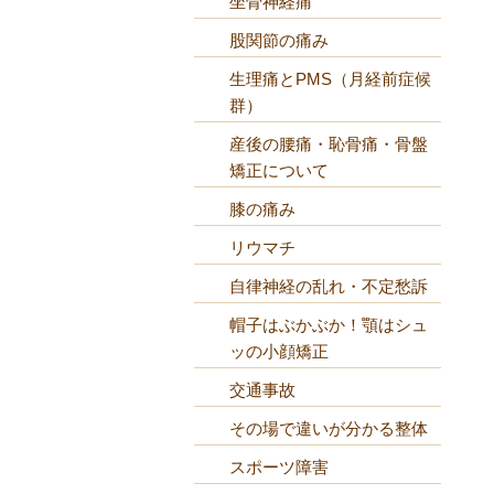
坐骨神経痛
股関節の痛み
生理痛とPMS（月経前症候
群）
産後の腰痛・恥骨痛・骨盤
矯正について
膝の痛み
リウマチ
自律神経の乱れ・不定愁訴
帽子はぶかぶか！顎はシュ
ッの小顔矯正
交通事故
その場で違いが分かる整体
スポーツ障害