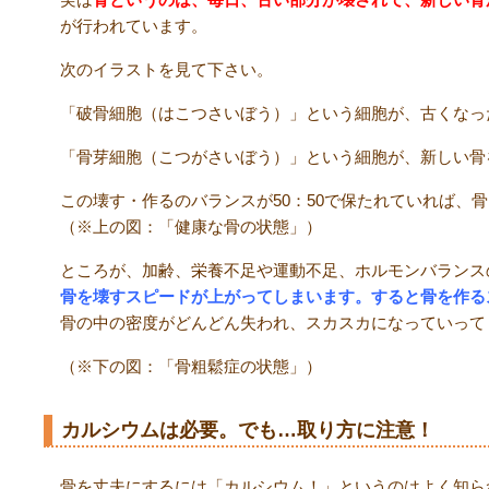
が行われています。
次のイラストを見て下さい。
「破骨細胞（はこつさいぼう）」という細胞が、古くなっ
「骨芽細胞（こつがさいぼう）」という細胞が、新しい骨
この壊す・作るのバランスが
50
：
50
で保たれていれば、骨
（※上の図：「健康な骨の状態」）
ところが、加齢、栄養不足や運動不足、ホルモンバランス
骨を壊すスピードが上がってしまいます。すると骨を作る
骨の中の密度がどんどん失われ、スカスカになっていって
（※下の図：「骨粗鬆症の状態」）
カルシウムは必要。でも
…
取り方に注意！
骨を丈夫にするには「カルシウム！」というのはよく知ら