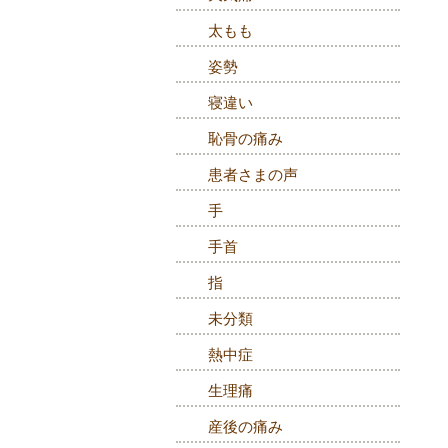
太もも
姿勢
寝違い
恥骨の痛み
患者さまの声
手
手首
指
未分類
熱中症
生理痛
産後の痛み