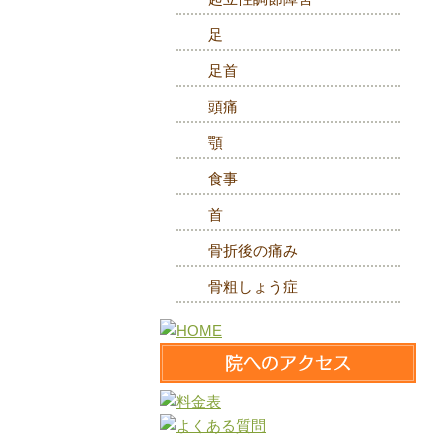
足
足首
頭痛
顎
食事
首
骨折後の痛み
骨粗しょう症