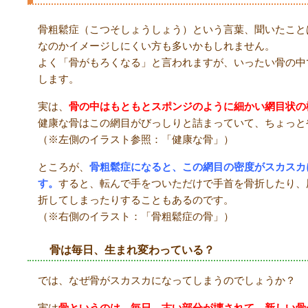
骨粗鬆症（こつそしょうしょう）という言葉、聞いたこと
なのかイメージしにくい方も多いかもしれません。
よく「骨がもろくなる」と言われますが、いったい骨の中
します。
実は、
骨の中はもともとスポンジのように細かい網目状の
健康な骨はこの網目がびっしりと詰まっていて、ちょっと
（※左側のイラスト参照：「健康な骨」）
ところが、
骨粗鬆症になると、この網目の密度がスカスカ
す。
すると、転んで手をついただけで手首を骨折したり、
折してしまったりすることもあるのです。
（※右側のイラスト：「骨粗鬆症の骨」）
骨は毎日、生まれ変わっている？
では、なぜ骨がスカスカになってしまうのでしょうか？
実は
骨というのは、毎日、古い部分が壊されて、新しい骨