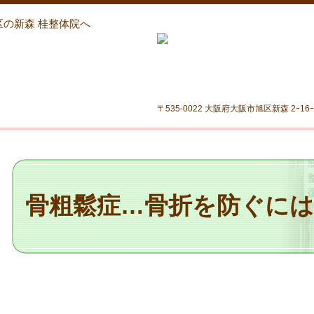
区の新森 桂整体院へ
〒535-0022 大阪府大阪市旭区新森 2ｰ16ｰ6 
骨粗鬆症…骨折を防ぐには