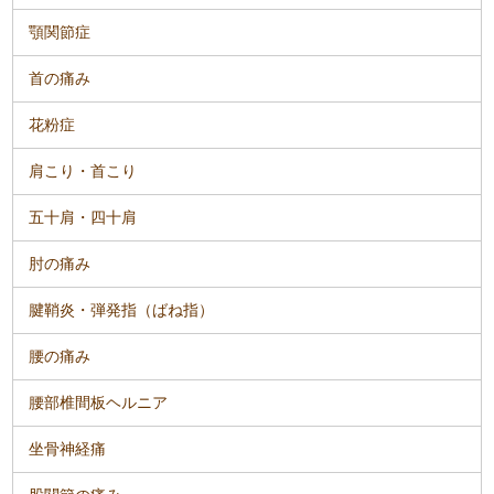
顎関節症
首の痛み
花粉症
肩こり・首こり
五十肩・四十肩
肘の痛み
腱鞘炎・弾発指（ばね指）
腰の痛み
腰部椎間板ヘルニア
坐骨神経痛