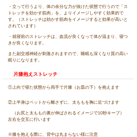
・立って行うより、体の余分な力が抜けた状態で行うので「ス
トレッチを効かす筋肉」を、よりイメージしやすく効果的で
す。（ストレッチは効かす筋肉をイメージすると効果が高いと
されています）
・就寝前のストレッチは、血流が良くなって体が温まり、
寝つ
きが良くなります。
また副交感神経が刺激されますので、
睡眠も深くなり質の高い
眠りになります。
片膝抱えストレッチ
①上向で寝た状態から両手で片膝（お皿の下）を抱えます
②上半身はベットから離さずに、太ももを胸に近づけます
（お尻と太ももの裏が伸ばされるイメージで10秒キープ）
左右を交互に行います
※膝を抱える際に、背中は丸まらない様に注意