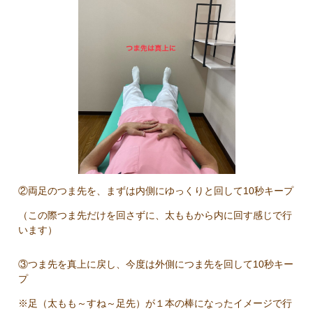
②両足のつま先を、まずは内側にゆっくりと回して10秒キープ
（この際つま先だけを回さずに、太ももから内に回す感じで行
います）
③つま先を真上に戻し、今度は外側につま先を回して10秒キー
プ
※足（太もも～すね～足先）が１本の棒になったイメージで行