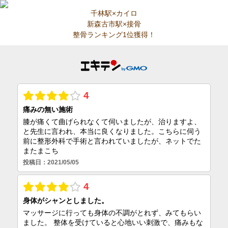
千林駅×カイロ
新森古市駅×接骨
整骨ランキング1位獲得！