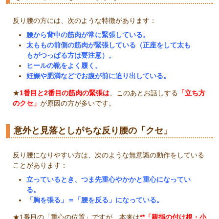
反り腰の方には、次のような特徴があります：
腰から背中の筋肉が常に緊張している。
太ももの前側の筋肉が緊張している（正座をして太も
もがつっぱる方は要注意）。
ヒールの靴をよく履く。
妊娠や肥満などでお腹が前に迫り出している。
★
1番目と2番目の筋肉の緊張は
、このあとお話しする
「立ち方
のクセ」
が原因の方が多いです。
意外と見落としがちな反り腰の「クセ」
反り腰になりやすい方は、次のような無意識の動作をしている
ことがあります：
立っているとき、つま先重心やかかと重心になってい
る。
「胸を張る」＝「腰を反る」になっている。
★1番目の「重心の位置」ですが、本来は
**「親指の付け根・小