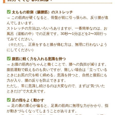
太ももの前側（腸腰筋）のストレッチ
→ この筋肉が硬くなると、骨盤が前に引っ張られ、反り腰が進
んでしまいます。
ストレッチの方法はいろいろありますが、一番簡単なのは、お
風呂（湯船の中）での正座です。30秒〜1分ほどを2〜3回行っ
てみてください。
（※ただし、正座をすると膝が痛む方は、無理に行わないよう
にしてください）
腹筋に軽く力を入れる意識を持つ
→ お腹の筋肉がちゃんと働くことで、腰への負担が減ります。
腹筋運動で鍛えるのも良いですが、難しい場合は「立っている
ときにお尻の穴を軽く締める」意識を持つと、自然と腹筋にも
力が入り、腰の反りを防止できます。
ただし、常に意識し続けるのは大変なので、まずは“気づいた
ときだけ”で大丈夫です。
足の指をよく動かす
→ 足の裏の重心が偏ると、足裏の筋肉に無理な力がかかり、指
が動きづらくなってしまうことがあります。